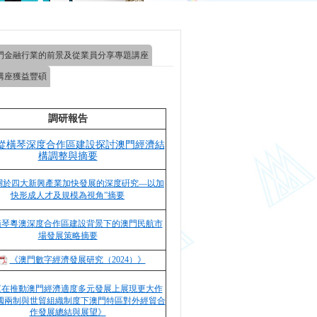
門金融行業的前景及從業員分享專題講座
講座獲益豐碩
調研報告
從橫琴深度合作區建設探討澳門經濟結
構調整與摘要
關於四大新興產業加快發展的深度硏究—以加
快形成人才及規模為視角”摘要
橫琴粵澳深度合作區建設背景下的澳門民航市
場發展策略摘要
《澳門數字經濟發展研究（2024）》
《在推動澳門經濟適度多元發展上展現更大作
國兩制與世貿組織制度下澳門特區對外經貿合
作發展總結與展望》