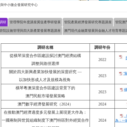
濟與中小微企發展研究中心
調研
管理學院年度講座冀促產學研發展
管院產業經濟發展研究專題講座
管院澳
管院設施管理與四大新產業發展專題講座
澳門現代金融業發展與金融人才培育專題
調研名稱
調研年份
從橫琴深度合作區建設探討澳門經濟結構
2022
調整與路徑選擇
關於四大新興產業加快發展的深度硏究 —
“
2023
以加快形成人才及規模為視角
橫琴粵澳深度合作區建設背景下的
2023
澳門民航市場發展策略
澳門數字經濟發展研究（2024）
2024
在推動澳門經濟適度多元發展上展現更大作為：
一國兩制與世貿組織制度下澳門特區對外經貿合作
2024
為：一