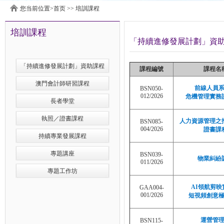
您当前位置>
首页
>>
培訓課程
培訓課程
「持續進修發展計劃」資
「持續進修發展計劃」資助課程
課程編號
課程名
澳門會計師研習課程
前線人員
BSN050-
012/2026
危機管理實務
長者學堂
執照／證書課程
人力資源管理之
BSN085-
004/2026
證書課
持續專業發展課程
專題講座
BSN039-
物業糾紛
011/2026
專題工作坊
AI領航剪映
GAA004-
001/2026
短視頻創意
運營管
BSN115-